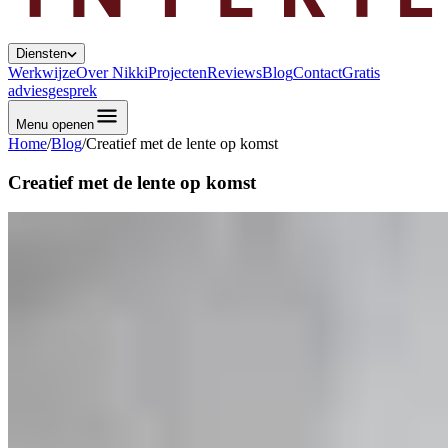
Diensten
Werkwijze
Over Nikki
Projecten
Reviews
Blog
Contact
Gratis
adviesgesprek
Menu openen
Home
/
Blog
/
Creatief met de lente op komst
Creatief met de lente op komst