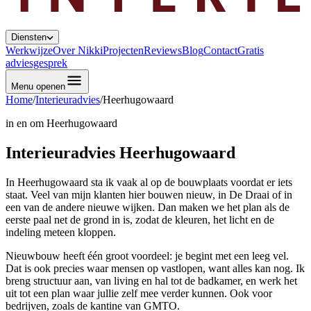
Diensten
Werkwijze
Over Nikki
Projecten
Reviews
Blog
Contact
Gratis
adviesgesprek
Menu openen
Home
/
Interieuradvies
/
Heerhugowaard
in en om
Heerhugowaard
Interieuradvies Heerhugowaard
In Heerhugowaard sta ik vaak al op de bouwplaats voordat er iets
staat. Veel van mijn klanten hier bouwen nieuw, in De Draai of in
een van de andere nieuwe wijken. Dan maken we het plan als de
eerste paal net de grond in is, zodat de kleuren, het licht en de
indeling meteen kloppen.
Nieuwbouw heeft één groot voordeel: je begint met een leeg vel.
Dat is ook precies waar mensen op vastlopen, want alles kan nog. Ik
breng structuur aan, van living en hal tot de badkamer, en werk het
uit tot een plan waar jullie zelf mee verder kunnen. Ook voor
bedrijven, zoals de kantine van GMTO.